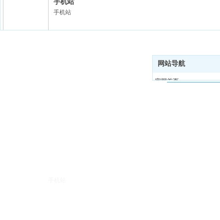
手机站
手机站
网站导航
旭策管件制造
官网首页
关于我们
河北旭策管
产品中心
新闻动态
联系人：胥经
在线留言
联系我们
电话：1813179
地址：河北省
备案号：
冀ICP
手机站