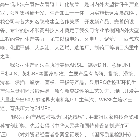
高中低压法兰管件及管道工厂化配管，是国内外大型管件生产企
业，公司集科研开发、生产加工于一体。为实施长远发展战略，
我公司与各大知名院校建立合作关系，开发新产品。完善的设
备、专业的技术和高科技人才奠定了我公司专业承揽国内外大型
工程的管件生产实力，尤其以核电站、火电厂、锅炉厂、西气东
输、化肥甲醇、大炼油、大乙烯、造船厂、制药厂等项目为重中
之重。
我公司生产的法兰执行美标ANSL、德标DIN、意标UNI、
日标JIS、英标BS等国家标准。主要产品有高颈、搭接、滑接、
滑套、承插、螺纹、盲板、平板等产品。采用PC数控碾环机生
产法兰盘和环形锻件是一项创新突破性的工艺改进。现已开发并
大量生产出60万超临界火电机组P91主蒸汽、WB36主给水三
逼、弯头压力达34MPa。
我公司的产品曾被视为”国货精品”，并获得国家科技金奖和
科技创新奖。先后获得《中华人民共和国特种设备制造许可
证》、《对外贸易经营者备案登记表》、《国际质量检测书》、