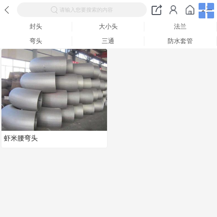
请输入您要搜索的内容
封头
大小头
法兰
弯头
三通
防水套管
虾米腰弯头